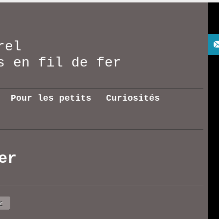
rel
res en fil de fer
Pour les petits
Curiosités
er
r